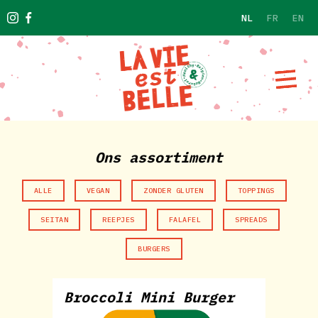
NL
FR
EN
Ons assortiment
ALLE
VEGAN
ZONDER GLUTEN
TOPPINGS
SEITAN
REEPJES
FALAFEL
SPREADS
BURGERS
Broccoli Mini Burger