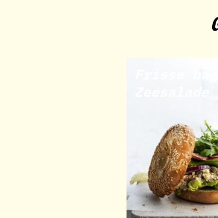
Frisse bag
Zeesalade