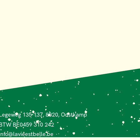
Legeweg 135-137, 8020, Oostkamp
BTW BE0459 310 242
info@lavieestbelle.be