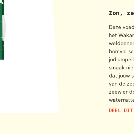
Zon, ze
Deze voed
het Wakam
weldoener:
bomvol sc
jodiumpeil
smaak nie
dat jouw 
van de ze
zeewier d
waterratt
DEEL DIT