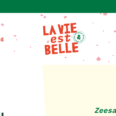
ag
Zees