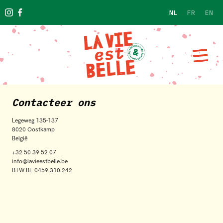
NL
FR
EN
Contacteer ons
Legeweg 135-137
8020 Oostkamp
België
+32 50 39 52 07
info@lavieestbelle.be
BTW BE 0459.310.242